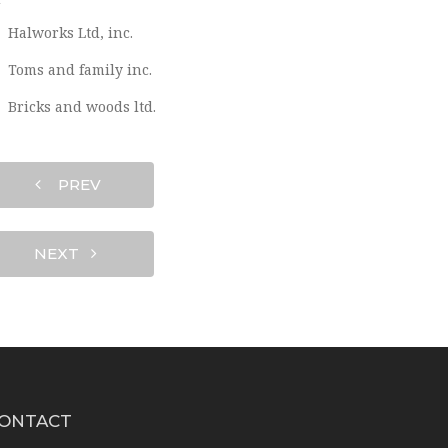
Halworks Ltd, inc.
Toms and family inc.
Bricks and woods ltd.
PREV
NEXT
ONTACT