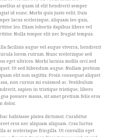
asellus at quam id elit hendrerit semper
ugiat id nunc. Morbi quis justo velit. Duis
mper lacus scelerisque, aliquam leo quis,
rttitor leo. Etiam lobortis dapibus libero vel
rttitor. Nulla tempor elit nec feugiat tempus.
lla facilisis augue vel augue viverra, hendrerit
hicula lorem rutrum. Nunc scelerisque sed
sus eget ultrices. Morbi lacinia mollis orci sed
iquet. Ut sed bibendum augue. Nullam pretium
iquam elit non sagittis. Proin consequat aliquet
ssa, non cursus mi euismod ac. Vestibulum
ndrerit, sapien in tristique tristique, libero
gna posuere massa, sit amet pretium felis eros
n dolor.
 hac habitasse platea dictumst. Curabitur
oreet eros nec aliquam aliquam. Cras luctus
lla ac scelerisque fringilla. Ut convallis eget