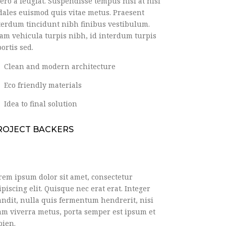
bero a feugiat. Suspendisse tempus nisl at nisl
dales euismod quis vitae metus. Praesent
terdum tincidunt nibh finibus vestibulum.
iam vehicula turpis nibh, id interdum turpis
bortis sed.
Clean and modern architecture
Eco friendly materials
Idea to final solution
ROJECT BACKERS
rem ipsum dolor sit amet, consectetur
ipiscing elit. Quisque nec erat erat. Integer
andit, nulla quis fermentum hendrerit, nisi
am viverra metus, porta semper est ipsum et
pien.