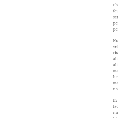
Ph
fe
se
po
po
Nu
ve
ri
al
al
ma
he
ma
no
In
la
nu