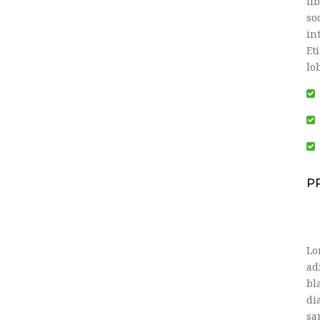
li
so
in
Et
lo
P
Lo
ad
bl
di
sa