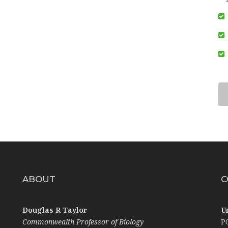
ABOUT
C
Douglas R Taylor
U
Commonwealth Professor of Biology
P