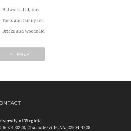
Halworks Ltd, inc.
Toms and family inc.
Bricks and woods ltd.
PREV
ONTACT
niversity of Virginia
O Box 400328, Charlottesville, VA, 22904-4328