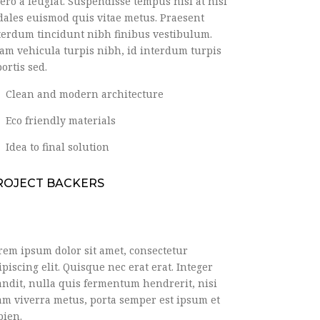
bero a feugiat. Suspendisse tempus nisl at nisl
dales euismod quis vitae metus. Praesent
terdum tincidunt nibh finibus vestibulum.
iam vehicula turpis nibh, id interdum turpis
bortis sed.
Clean and modern architecture
Eco friendly materials
Idea to final solution
ROJECT BACKERS
rem ipsum dolor sit amet, consectetur
ipiscing elit. Quisque nec erat erat. Integer
andit, nulla quis fermentum hendrerit, nisi
am viverra metus, porta semper est ipsum et
pien.