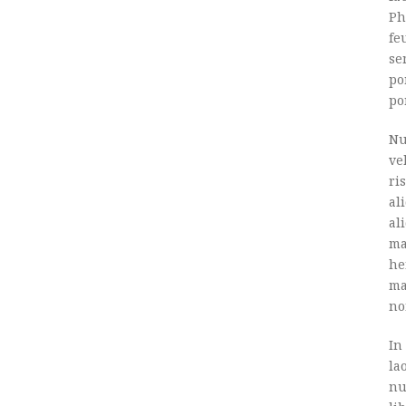
Ph
fe
se
po
po
Nu
ve
ri
al
al
ma
he
ma
no
In
la
nu