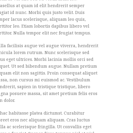
asellus at quam id elit hendrerit semper
ugiat id nunc. Morbi quis justo velit. Duis
mper lacus scelerisque, aliquam leo quis,
rttitor leo. Etiam lobortis dapibus libero vel
rttitor. Nulla tempor elit nec feugiat tempus.
lla facilisis augue vel augue viverra, hendrerit
hicula lorem rutrum. Nunc scelerisque sed
sus eget ultrices. Morbi lacinia mollis orci sed
iquet. Ut sed bibendum augue. Nullam pretium
iquam elit non sagittis. Proin consequat aliquet
ssa, non cursus mi euismod ac. Vestibulum
ndrerit, sapien in tristique tristique, libero
gna posuere massa, sit amet pretium felis eros
n dolor.
 hac habitasse platea dictumst. Curabitur
oreet eros nec aliquam aliquam. Cras luctus
lla ac scelerisque fringilla. Ut convallis eget